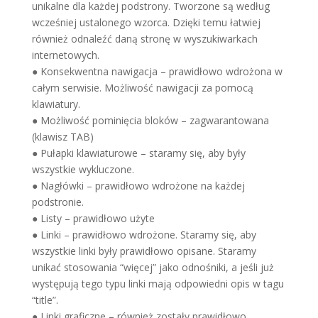
unikalne dla każdej podstrony. Tworzone są według
wcześniej ustalonego wzorca. Dzięki temu łatwiej
również odnaleźć daną stronę w wyszukiwarkach
internetowych.
● Konsekwentna nawigacja – prawidłowo wdrożona w
całym serwisie. Możliwość nawigacji za pomocą
klawiatury.
● Możliwość pominięcia bloków – zagwarantowana
(klawisz TAB)
● Pułapki klawiaturowe – staramy się, aby były
wszystkie wykluczone.
● Nagłówki – prawidłowo wdrożone na każdej
podstronie.
● Listy – prawidłowo użyte
● Linki – prawidłowo wdrożone. Staramy się, aby
wszystkie linki były prawidłowo opisane. Staramy
unikać stosowania “więcej” jako odnośniki, a jeśli już
występują tego typu linki mają odpowiedni opis w tagu
“title”.
● Linki graficzne – również zostały prawidłowo